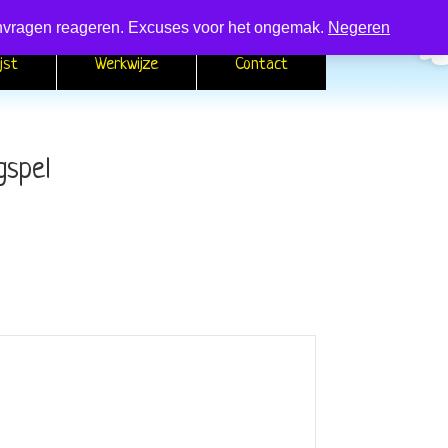
 aanvragen reageren. Excuses voor het ongemak.
Negeren
jst
Werkwijze
Contact
gspel