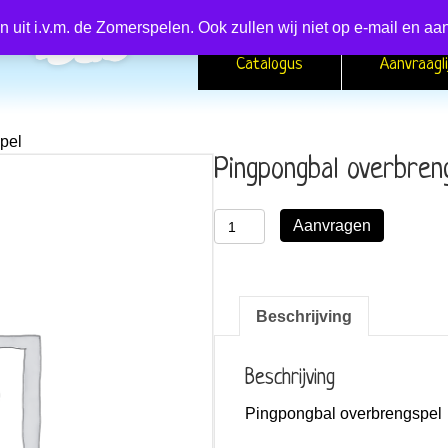
en uit i.v.m. de Zomerspelen. Ook zullen wij niet op e-mail en
Catalogus
Aanvraagli
pel
Pingpongbal overbren
Pingpongbal
Aanvragen
overbrengspel
aantal
Beschrijving
Beschrijving
Pingpongbal overbrengspel