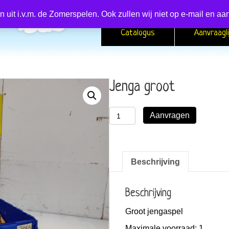
en uit i.v.m. de Zomerspelen. Ook zullen wij niet op e-mail en
Catalogus
Aanvraagli
Jenga groot
Jenga
Aanvragen
groot
aantal
Beschrijving
Beschrijving
Groot jengaspel
Maximale voorraad:
1