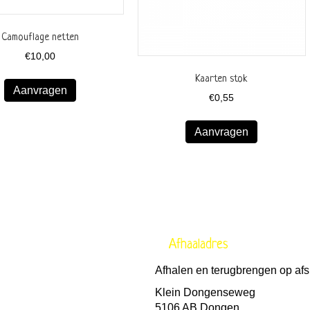
Camouflage netten
€
10,00
Kaarten stok
Aanvragen
€
0,55
Aanvragen
Afhaaladres
Afhalen en terugbrengen op afs
Klein Dongenseweg
5106 AB Dongen