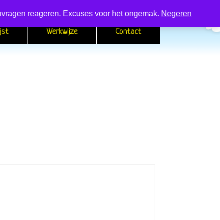
 aanvragen reageren. Excuses voor het ongemak.
Negeren
jst
Werkwijze
Contact