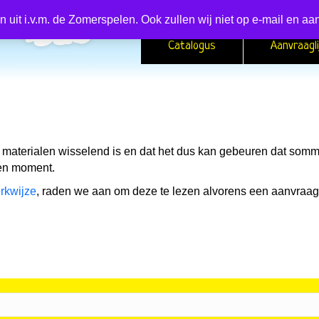
en uit i.v.m. de Zomerspelen. Ook zullen wij niet op e-mail en
Catalogus
Aanvraagli
 materialen wisselend is en dat het dus kan gebeuren dat som
zen moment.
rkwijze
, raden we aan om deze te lezen alvorens een aanvraag 