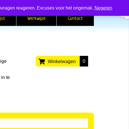
 aanvragen reageren. Excuses voor het ongemak.
Negeren
jst
Werkwijze
Contact
mige
0
Winkelwagen
in te