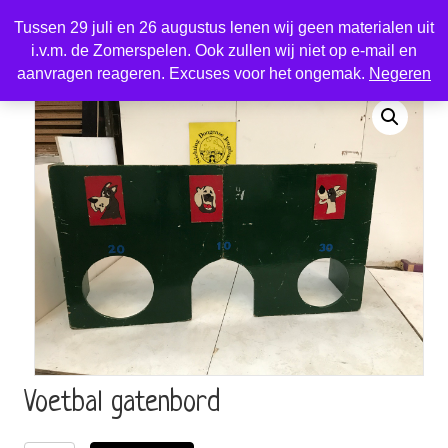
Tussen 29 juli en 26 augustus lenen wij geen materialen uit
i.v.m. de Zomerspelen. Ook zullen wij niet op e-mail en
Home
/
Sport en spel
/ voetbal gatenbord
aanvragen reageren. Excuses voor het ongemak.
Negeren
voetbal gatenbord