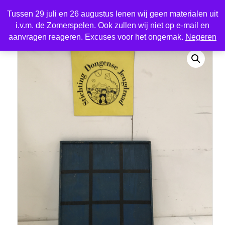
Tussen 29 juli en 26 augustus lenen wij geen materialen uit
i.v.m. de Zomerspelen. Ook zullen wij niet op e-mail en
Home
/
Sport en spel
/ Kruisje rondje klein
aanvragen reageren. Excuses voor het ongemak.
Negeren