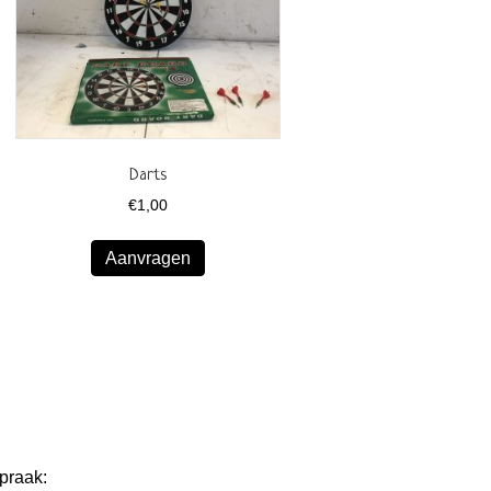
Darts
€
1,00
Aanvragen
praak: