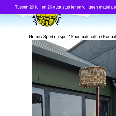
Producten
zoeken
Tussen 29 juli en 26 augustus lenen wij geen material
Home
/
Sport en spel
/
Sportmaterialen
/ Korfba