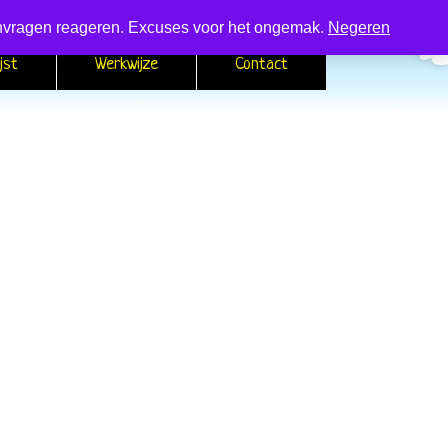
 aanvragen reageren. Excuses voor het ongemak.
Negeren
jst
Werkwijze
Contact