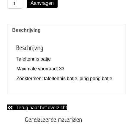
Houten
Aanvragen
batjes
aantal
Beschrijving
Beschrijving
Tafeltennis batje
Maximale voorraad:
33
Zoektermen:
tafeltennis batje, ping pong batje
Terug naar het overzicht
Gerelateerde materialen