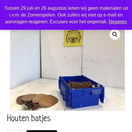
Tussen 29 juli en 26 augustus lenen wij geen materialen uit
i.v.m. de Zomerspelen. Ook zullen wij niet op e-mail en
Home
/
Sport en spel
/
Sportmaterialen
/ Houten batjes
aanvragen reageren. Excuses voor het ongemak.
Negeren
Houten batjes