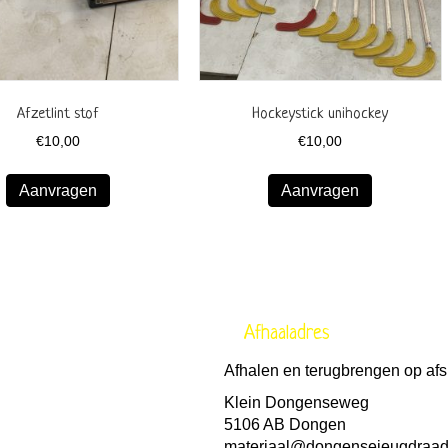
Afzetlint stof
Hockeystick unihockey
€
10,00
€
10,00
Aanvragen
Aanvragen
Afhaaladres
Afhalen en terugbrengen op afs
Klein Dongenseweg
5106 AB Dongen
materiaal@dongensejeugdraad