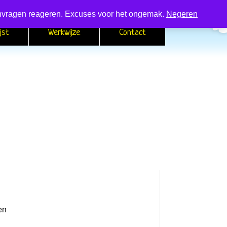
 aanvragen reageren. Excuses voor het ongemak.
Negeren
jst
Werkwijze
Contact
en