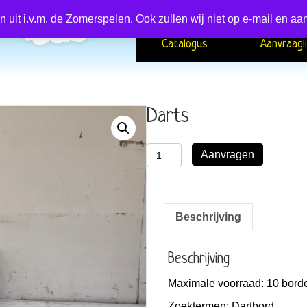
en uit i.v.m. de Zomerspelen. Ook zullen wij niet op e-mail en
Catalogus
Aanvraagli
Darts
Darts
Aanvragen
aantal
Beschrijving
Beschrijving
Maximale voorraad:
10 bord
Zoektermen:
Dartbord