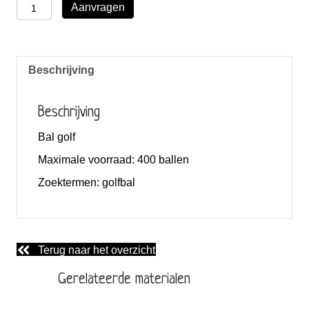
Bal
Aanvragen
golf
aantal
Beschrijving
Beschrijving
Bal golf
Maximale voorraad:
400 ballen
Zoektermen:
golfbal
Terug naar het overzicht
Gerelateerde materialen