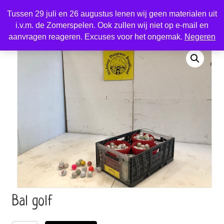
Tussen 29 juli en 26 augustus lenen wij geen materialen uit
i.v.m. de Zomerspelen. Ook zullen wij niet op e-mail en
Home
/
Sport en spel
/
Sportmaterialen
/ Bal golf
aanvragen reageren. Excuses voor het ongemak.
Negeren
Bal golf